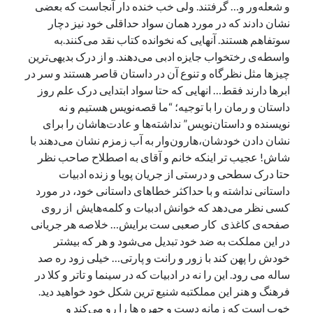
و شعله‌ور و… گرفتند. ولی خب خنده دار آنجاست که بعضی
صفحه نخست
نشان دادند که در مورد همان سواد حداقلی خود نیز دچار
کودکانه
سوتفاهم هستند. آنهایی که نخوانده کتاب نقد می‌کنند.به
واسطه‌ی رختخواب جایزه ادبی می‌دهند. و از درک بدیهی‌ترین
چیز‌ها مثل نظرگاه و تنوع آن در داستان قاصر هستند و سر در
يادآوری
ابرها دارند فقط… انهایی که حتا سواد ابتدایی درک علم روز
از اين كلمه‌ها و چينش آنها بدين سبک و سياق، گاهی ساعت‌ها، گاهی روزها و
داستان و رمان را با توجیه؛ “ما قصه‌نویس هستیم و نه
گاهی سال‌ها زمان سپری شده، پس با کپی کردن نمی‌شود اين فاصله را به آسانی
نویسنده و داستان‌نویس” نداشته‌ها و عادت‌هاشان را برای
طی کرد!
نشان دادن خودشان،هارون‌وار به آب زمزم نشان می‌دهند با
شاش! عجیب تر اینکه خانم و آقای به اصطلاح صاحب نظر
حتا درک سطحی و درستی از جریان پویا و زنده ادبیات
جستجو
داستانی نداشته و با حداکثر خطاهای داستانی خود، در مورد
جست‌وجو
کسی نظر می‌دهد که خوانش ادبیات‌ و کلمه‌هایش از روی
صفحه‌ی کاغذی کار صعبی ست برایش… خلاصه هر جریانی
در این مملکت به ضد خود تبدیل می‌شود و هر که بیشتر
خودش را پهن کند با زور و رانت و پارتی… خیلی زود ره صد
ساله می رود. این را نه در ادبیات که در سینما و تاتر و کلا در
فرهنگ و هنر این مملکتبه شنیع ترین شکل خود خواهید دید.
خوب است که زمانه دست و چهره ها را رو می‌کند و