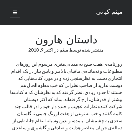
میثم کیانی
باز
کردن
نوار
فهرست
اصلی
کناری
داستان هارون
منتشر شده توسط
میثم
در
اکتبر 9, 2018
وب نوشته‌های ادبی میثم کیانی
روزنامه‌ی هفت صبح به مدد بی‌مغزی مرسوم این روزهای
مطبوعات و ته‌مانده‌ی مافیای بالا ببر و پایین بیار در یک اقدام
انتحاری دست به نظرسنجی زده و در مورد کتاب‌هایی که
دسته‌ها
دوست ندارید از صاحب نظرانی که خب معلوم‌الحال هم
هستند تا حدود زیادی، نظر گرفته که به نظرشان کدام کتاب‌ها
داستان
بیشتر از قدرشان، ارج گرفته‌اند. بماند که اکثر دوستان
دوربرگردان
شرکت کننده نظرات عجیب و خنده دار خود را در قالب چند
رسانه ها
کلمه گفتند و خب به نوعی از هفت اورنگ جامی تا گلستان
رگبار
سعدی به چشمشان نیامده، و بدین وسیله انتقام جانانه‌ایی از
روزنگاری
دنباله‌ی جریان معاصر هدایت و صادقی و گلشیری و ساعدی
شعر