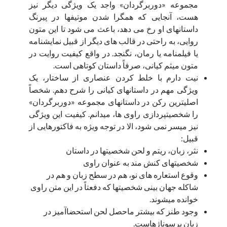
مجموعه «دوربرگردان» واجد یک ویژگی دیگر نیز
کتاب های صوتی
هست، آنجایی که همگرا شدن موتیف­ها در پیرنگ
کتاب صوتی رگبار (واو بوک)
داستان­های او رخ می­ دهد، باعث می شود تا این متون
روایی، به راحتی در قالب­ های دیگر از قبیل نمایشنامه
یا فیلم­نامه یا رمان، نگنجد. در واقع کیفیت روایت در
شب و روز
متون میثم کیانی، صرفاً داستان کوتاهی است.
نیت دارم با خلط ­کردن عنصاری از ساختار، یک
آگوست 2026
ویژگی مهم در داستان­های کیانی را شرح دهم. شخصاً
اصلی­ترین رکن در داستان­های مجموعه «دوربرگردان»
ش
ی
د
س
چ
پ
ج
را شخصیت­پردازی راوی­ ها، می­دانم. کیفیت این ویژگی
1
نیز میسر نمی­ شود، الا در توجه ویژه به فاکتورهایی از
8
7
6
5
4
3
2
قبیل:
15
14
13
12
11
10
9
نثر، زبان، ریتم و لحن شخصیت­ها در داستان
شخصیت­های کنش ­مند به عنوان راوی
22
21
20
19
18
17
16
وقوع استعاره­ های نو، هم در سطح زبان و هم در
29
28
27
26
25
24
23
شاکله جهان­ بینی شخصیت­ها که دفعتاً در این متن راوی
31
30
خوانده می­شوند.
وجود طنز که بیشتر ماحصل لحن استحضاآمیز در
« نوامبر
زبان پرسوناژهاست.