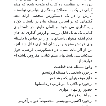
بپردازم. در مقایسه دو کتاب او متوجه شدم که میثم
کیانی در یک به اصطلاح رستگاری بنیامینی توانسته،
آثارش را در یک دیسکورس شخصی ارائه دهد.
گفتمانی که بر اساس مسئله بیان در داستان کوتاه
پایه ­گذاری می­ شود، و اِلمان­ هایش در داستان­های
کیانی، تک­ به­ تک قابل بررسی و ارزش­ گذاری­ اند. جان
کلام اینکه می­توان داستان­های او را در قیاس با داستان­
های خودش سنجید و برای­شان اعتباری قائل شد. آنچه
من از الزامات متنی، در دیسکورسی فرضی، حول
سبک­شناسی داستان­های میثم کیانی، مفروض داشته ­ام
عبارتند از:
وقوع مسئله عدم قطعیت
برخورد شخصی با مسئله اروتیسم
خلق موقعیت­های یکه و شاخص
برخورد و تلاقی با امر غریب در داستان­ها
حضور روایت­های موازی
ارجاعات فرامتنی
برخورد اکسپرسیونیستی، مخصوصاً حین بازآفرینی