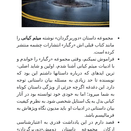
صفحه نخست
کودکانه
يادآوری
مجموعه داستان «دوربرگردان» نوشته
میثم کیانی
را
از اين كلمه‌ها و چينش آنها بدين سبک و سياق، گاهی ساعت‌ها، گاهی روزها و
مانند کتاب قبلی­ اش «رگبار» انتشارات چشمه منتشر
گاهی سال‌ها زمان سپری شده، پس با کپی کردن نمی‌شود اين فاصله را به آسانی
کرده ­است.
طی کرد!
فراموش نمی­کنم، وقتی مجموعه «رگبار» را خواندم و
با ادبیات میثم کیانی آشنا شدم، اولین و شاید اصلی­
ترین ایده­ای که درباره داستان­ها داشتم این­ بود که
جستجو
نویسنده تا حد زیادی به مسئله بیان داستانی توجه
جست‌وجو
دارد. این دغدغه اگرچه جزئی از ویژگی داستان کوتاه
به شما می­رود؛ اما به­ خودی­ خود توانسته بود در آثار
کیانی بدل به یک استایل شخصی شود. به نظرم کیفیت
بیان داستانی در ادبیات او باید مدیون نگاه ویژه­اش به
فرمالیسم باشد.
قصد دارم در این یادداشت قدری به اعتبارشناسی
ارکان مجموعه داستان دومش«دوربرگردان»