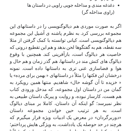
دغدغه­ مندی و مداخله جویی راویی در داستان ها
(راوی مداخله­ گر)
اگر به صورت موردی هم دیالوگ­نویسی را در داستان­های این
مجموعه بررسی کرد. به نظرم پاشنه ­ی آشیل این مجموعه
هم دیالوگ­نویسی است. کیانی توانسته با کمک گرفتن از مثلا
سه نقطه، هم به گفتگوها لحن بدهد و هم این تقطیع درونی که
خاصیت هر دیالوگ است، بازآفرینی ­کند. همچنین با وقوع
دیالوگ­ های کنش مند در داستان­ها، هم گذر زمان و هم حال و
هوا و فضاسازی غنی ­تری به داستان­ها داده است. نمونه
درخشان این فکت­ها را مثلاً در داستان­های « بهمن برای مرده» یا
« خزیده تا آن گوشه حال» شاهدیم. منتها همین رویکرد به
گمان من در داستان اول مجموعه، که مدخل ورودی کتاب
هم هست، کارساز نبوده، و روایت و پیرنگ داستان طبیعی به
نظر نمی­رسد؛ گو اینکه آن داستان، کاملا بر مبنای دیالوگ
است. به هر ترتیب حین خواندن مجموعه داستان
«دوربرگردان» در معرض یک ادبیات ویژه قرار میگیرم که
هرچند در حد حوصله یک یادداشت، به ویژگی­ هایش پرداختم؛