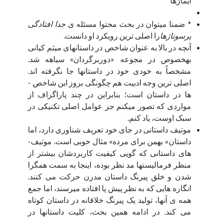
ایماژها
* ضمنا می­توان در بحث محتوا مسئله­ ی
جدا افتادگی
پرسوناژها
را اصلی ­ترین رویکرد او دانست.
آنچه در بالا به عنوان شاخص در داستان­های میثم کیانی
به­خصوص در مجوعه «دوربرگردان» سیاهه شد.
مشخصاً به­ خودی­ خود در داستان­ها جا نگرفته ­اند.
The Shower
اصلی ­ترین وجه ادبیت هم چگونگی بروز این شاخص ­
Available In Amazon
ها در داستان است؛ بنابراین در چند پاراگراف از
Available In Naakojaa
مواردی که تصور می­کنم جز عوامل اصلی تکنیکی در
رگبار
سبک اوست، یاد کنم.
موتیف­ داستانی در جای خود تعریف شناوری دارد، اما
داستان« بهمن برای مرده» مثال خوبی است. موتیف­
The U-turn
های داستانی که گویی کیفیت کاربردشان بیشتر از
منظر فرمالیست­ها مد نظر بوده، اینجا به سمت همگرا
Fidibo/cheshmeh
شدن و خلق پیرنگ داستان مدرن حرکت می­ کنند.
History
انگاره ­هایی که به نظر پیش پا افتاده می­رسند، اما جمع
دوربرگردان
همه­ ی آنها، تولید یک پیرنگ خلاقانه در داستان کوتاه
می­ کند. در ادامه همین بحث، کلیت داستان­ها در