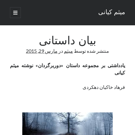
میثم کیانی
باز
کردن
نوار
فهرست
اصلی
کناری
بیان داستانی
منتشر شده توسط
میثم
در
مارس 29, 2015
وب نوشته‌های ادبی میثم کیانی
یادداشتی بر مجموعه داستان «دوربرگردان» نوشته میثم
کیانی
دسته‌ها
فرهاد خاکیان دهکردی
داستان
دوربرگردان
رسانه ها
رگبار
روزنگاری
شعر