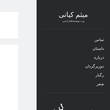
میثم کیانی
وب نوشته‌های ادبی
تماس
داستان
درباره
دوربرگردان
رگبار
شعر
نوار
کناری