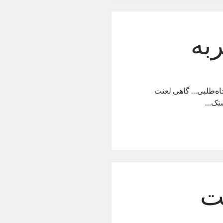
به
جاه‌طلبی… گاهی لعنت
شتک…
ت