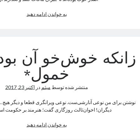
هشتگ
به خواندن ادامه دهید
زانکه خوش‌خو آن بود 
خمول*
منتشر شده توسط
میثم
در
اکتبر 23, 2017
نوشتن برای من نوعی آنارشی‌ست. نوعی ویرانگری قطعا و دیگر هیچ…
دیگران! اخوان‌ثالث روزگاری گفت؛ هنرمند بر حکومت اس
زانکه
به خواندن ادامه دهید
خوش‌خو
آن