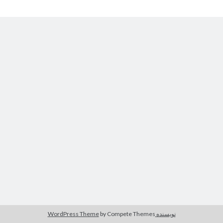
نقطه
صفحه نخست
کودکانه
يادآوری
از اين كلمه‌ها و چينش آنها بدين سبک و سياق، گاهی ساعت‌ها، گاهی روزها و
گاهی سال‌ها زمان سپری شده، پس با کپی کردن نمی‌شود اين فاصله را به آسانی
طی کرد!
جستجو
جست‌وجو
نویسنده WordPress Theme
by Compete Themes