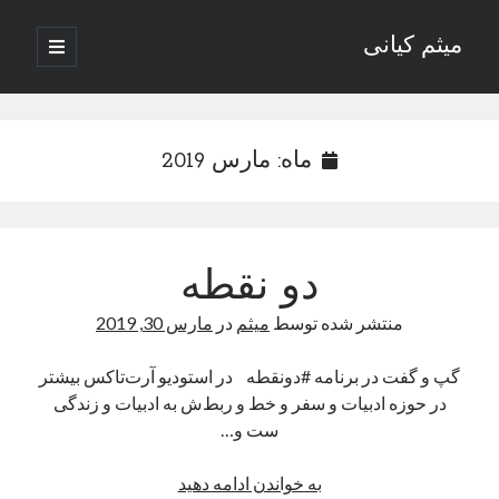
میثم کیانی
باز
کردن
نوار
فهرست
اصلی
کناری
ماه:
مارس 2019
وب نوشته‌های ادبی میثم کیانی
دو نقطه
دسته‌ها
منتشر شده توسط
میثم
در
مارس 30, 2019
داستان
گپ و گفت در برنامه #دونقطه در استودیو آرت‌تاکس بیشتر
دوربرگردان
در حوزه ادبیات و سفر و خط و ربط‌ش به ادبیات و زندگی
رسانه ها
ست و…
رگبار
روزنگاری
دو
به خواندن ادامه دهید
شعر