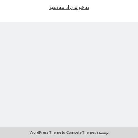
صفحه نخست
وقتی
به خواندن ادامه دهید
کودکانه
وجدان
تحقیر
می‌شود
يادآوری
از اين كلمه‌ها و چينش آنها بدين سبک و سياق، گاهی ساعت‌ها، گاهی روزها و
گاهی سال‌ها زمان سپری شده، پس با کپی کردن نمی‌شود اين فاصله را به آسانی
طی کرد!
جستجو
جست‌وجو
نویسنده WordPress Theme
by Compete Themes