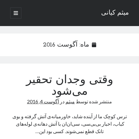
میثم کیانی
باز
کردن
نوار
فهرست
اصلی
کناری
ماه:
آگوست 2016
وب نوشته‌های ادبی میثم کیانی
وقتی وجدان تحقیر
دسته‌ها
می‌شود
داستان
منتشر شده توسط
میثم
در
آگوست 4, 2016
دوربرگردان
رسانه ها
ترس کوچک ما از آینده شاید، خاورمیانه‌ی آتش گرفته و بوی
رگبار
کباب، اخبار بی‌بی‌سی، سی‌ان‌ان با آتش دهانه‌ی لوله‌های
روزنگاری
تانک قطع نمی‌شوند‌. کسی بود این…
شعر