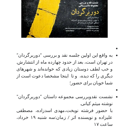
صفحه نخست
کودکانه
يادآوری
از اين كلمه‌ها و چينش آنها بدين سبک و سياق، گاهی ساعت‌ها، گاهی روزها و
گاهی سال‌ها زمان سپری شده، پس با کپی کردن نمی‌شود اين فاصله را به آسانی
طی کرد!
به واقع این اولین جلسه نقد و بررسی “دوربرگردان”
در تهران است، بعد از حدود چهارده ماه از انتشارش.
و خب لطف دوستان زیادی که خوانده‌اند و شهر‌های
جستجو
دیگری را که دیده، و تا اینجا مشخصا دعوت‌ است از
جست‌وجو
شما خوبان برای حضور؛
نشست نقدوبررسی مجموعه داستان “دوربرگردان”
نوشته میثم کیانی.
با حضور فرشته نوبخت،مهدی اسدزاده، مصطفی
علیزاده و نویسنده اثر / زمان:سه شنبه ۱۹ خرداد،
ساعت ۱۷