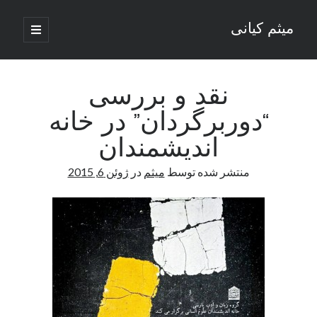
میثم کیانی
باز
کردن
نوار
فهرست
اصلی
کناری
نقد و بررسی
“دوربرگردان” در خانه
وب نوشته‌های ادبی میثم کیانی
اندیشمندان
منتشر شده توسط
میثم
در
ژوئن 6, 2015
دسته‌ها
داستان
دوربرگردان
رسانه ها
رگبار
روزنگاری
شعر