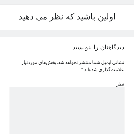
اولین باشید که نظر می دهید
The Shower
دیدگاهتان را بنویسید
Available In Amazon
نشانی ایمیل شما منتشر نخواهد شد.
بخش‌های موردنیاز
Available In Naakojaa
علامت‌گذاری شده‌اند
*
رگبار
نظر
The U-turn
Fidibo/cheshmeh
History
دوربرگردان