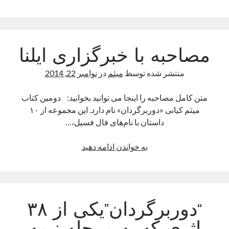
صفحه نخست
کودکانه
مصاحبه با خبرگزاری ایلنا
يادآوری
منتشر شده توسط
میثم
در
نوامبر 22, 2014
از اين كلمه‌ها و چينش آنها بدين سبک و سياق، گاهی ساعت‌ها، گاهی روزها و
گاهی سال‌ها زمان سپری شده، پس با کپی کردن نمی‌شود اين فاصله را به آسانی
طی کرد!
متن کامل مصاحبه را اینجا می توانید بخوانید: دومین کتاب
میثم کیانی «دوربرگردان» نام دارد. این مجموعه از ۱۰
داستان با نام‌های فال فسیل،…
جستجو
مصاحبه
جست‌وجو
به خواندن ادامه دهید
با
خبرگزاری
ایلنا
“دوربرگردان”یکی از ۳۸