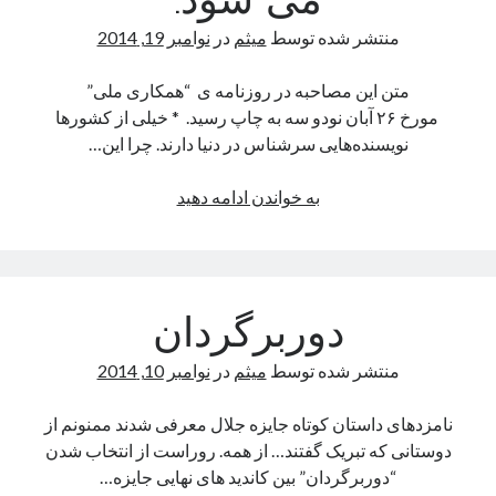
می شود.
جایزه
منتشر شده توسط
میثم
در
نوامبر 19, 2014
هفت
اقلیم
متن این مصاحبه در روزنامه ی “همکاری ملی”
رسید
مورخ ۲۶ آبان نودو سه به چاپ رسید. * خیلی از کشورها
نویسنده‌هایی سرشناس در دنیا دارند. چرا این…
The Shower
رئالیسم
به خواندن ادامه دهید
Available In Amazon
جادویی
Available In Naakojaa
در
رگبار
آثار
عطار
دوربرگردان
و
The U-turn
جامی
منتشر شده توسط
میثم
در
نوامبر 10, 2014
Fidibo/cheshmeh
هم
History
دیده
نامزدهای داستان کوتاه جایزه جلال معرفی شدند ممنونم از
دوربرگردان
می
دوستانی که تبریک گفتند… از همه. روراست از انتخاب شدن
شود.
“دوربرگردان” بین کاندید های نهایی جایزه…