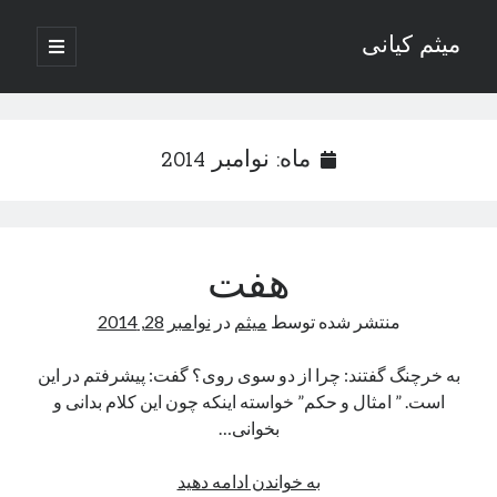
میثم کیانی
باز
کردن
نوار
فهرست
اصلی
کناری
ماه:
نوامبر 2014
وب نوشته‌های ادبی میثم کیانی
هفت
دسته‌ها
منتشر شده توسط
میثم
در
نوامبر 28, 2014
داستان
به خرچنگ گفتند: چرا از دو سوی روی؟ گفت: پیشرفتم در این
دوربرگردان
است. ” امثال و حکم” خواسته اینکه چون این کلام بدانی و
رسانه ها
بخوانی…
رگبار
روزنگاری
هفت
به خواندن ادامه دهید
شعر