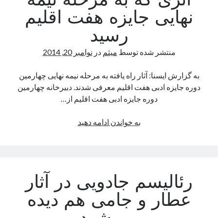
اثری که به مرحله نیمه
نهایی جایزه هفت اقلیم
رسید
منتشر شده توسط
میثم
در
نوامبر 20, 2014
به گزارش ایسنا: آثار راه یافته به مرحله نیمه نهایی چهارمین
دوره جایزه ادبی هفت اقلیم معرفی شدند. دبیرخانه چهارمین
دوره جایزه ادبی هفت اقلیم از…
“دوربرگردان”یکی
به خواندن ادامه دهید
از
۳۸
اثری
که
رئالیسم جادویی در آثار
به
مرحله
عطار و جامی هم دیده
نیمه
نهایی