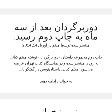
ی
داستان
در
“چیستا”
دوربرگردان بعد از سه
ماه به چاپ دوم رسید.
منتشر شده توسط
میثم
در
آوریل 14, 2014
چاپ دوم مجموعه داستان «دوربرگردان» نوشته میثم کیانی
به زودی منتشر شده و در نمایشگاه کتاب تهران عرضه
می‌شود. میثم کیانی داستان‌نویس در گفتگو با…
دوربرگردان
به خواندن ادامه دهید
بعد
از
سه
ماه
به