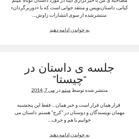
صفحه نخست
کیانی، داستان‌نویس و منتقد جوانی است که با «دوربرگردان»
کودکانه
منتشرشده از سوی انتشارات زاوش…
یک
به خواندن ادامه دهید
يادآوری
داستان
کوتاه
از اين كلمه‌ها و چينش آنها بدين سبک و سياق، گاهی ساعت‌ها، گاهی روزها و
گاهی سال‌ها زمان سپری شده، پس با کپی کردن نمی‌شود اين فاصله را به آسانی
خوب
طی کرد!
از
جلسه ی داستان در
چند
رمان
“چیستا”
جستجو
متوسط
جست‌وجو
ارزشمندتر
منتشر شده توسط
میثم
در
می 7, 2014
است
قرار همان قرار است و خبر همان… فقط این پنجشنبه
مهمان نویسندگان و دوستان در “کرج” هستم. داستان می
خوانیم با هم و حرف…
جلسه
به خواندن ادامه دهید