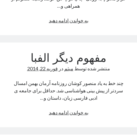
کتاب های صوتی
همراهی و…
کتاب صوتی رگبار (واو بوک)
خبر
به خواندن ادامه دهید
آمد
خبری
شب و روز
در
راه
آگوست 2026
مفهوم دیگر الفبا
است.
ش
ی
د
س
چ
پ
ج
منتشر شده توسط
میثم
در
فوریه 22, 2014
1
8
7
6
5
4
3
2
چند خط به یاد منصور کوشان روزنامه آرمان بهمن امسال
15
14
13
12
11
10
9
سردتر از پیش بینی هواشناسی شد. حداقل برای جامعه ی
ادبی فارسی زبان، داستان و…
22
21
20
19
18
17
16
29
28
27
26
25
24
23
مفهوم
به خواندن ادامه دهید
31
30
دیگر
الفبا
« نوامبر