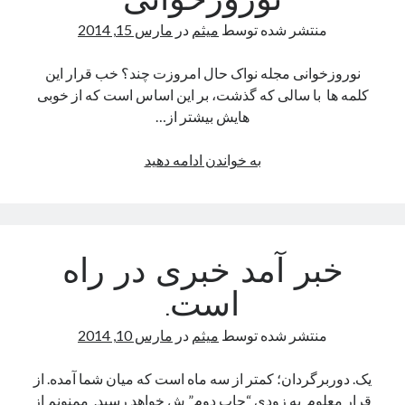
نوروزخوانی
چاپ
منتشر شده توسط
میثم
در
مارس 15, 2014
دوم
رسید.
نوروزخوانی مجله نواک حال امروزت چند؟ خب قرار این
کلمه ها با سالی که گذشت، بر این اساس است که از خوبی
هایش بیشتر از…
The Shower
نوروزخوانی
به خواندن ادامه دهید
Available In Amazon
Available In Naakojaa
رگبار
خبر آمد خبری در راه
The U-turn
است.
Fidibo/cheshmeh
History
منتشر شده توسط
میثم
در
مارس 10, 2014
دوربرگردان
یک. دوربرگردان؛ کمتر از سه ماه است که میان شما آمده. از
قرار معلوم به زودی “چاپ دوم” ش خواهد رسید. ممنونم از