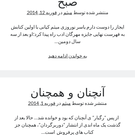
صبح
را
با
منتشر شده توسط
میثم
در
فوریه 12, 2014
هم
برد.
ایجاز را دوست دارم یاسر نوروزی میثم کیانی با اولین کتابش
به فهرست نهایی جایزه مهرگان ادب راه پیدا کرد؛او بعد از سه
سال دومین…
مصاحبه
به خواندن ادامه دهید
با
روزنامه
هفت
صبح
آنچنان و همچنان
منتشر شده توسط
میثم
در
فوریه 1, 2014
از پس “رگبار” ی آنچنان که بود و خوانده شد… حالا بعد از
گذشت یک ماه اندی از انتشار “دوربرگردان”، همچنان جز
کتاب های پرفروش است…