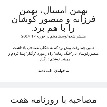
بهمن امسال، بهمن
فرزانه و منصور کوشان
را با هم برد.
منتشر شده توسط
میثم
در
فوریه 17, 2014
همین چند وقت پیش بود که به شکلی تصادفی یادداشت
منصورکوشان د ر”جُنگ زمانه” را در مورد “رگبار” پیدا کردم و
همینجا نوشتم : رگبار…
بهمن
به خواندن ادامه دهید
امسال،
بهمن
فرزانه
و
مصاحبه با روزنامه هفت
منصور
کوشان