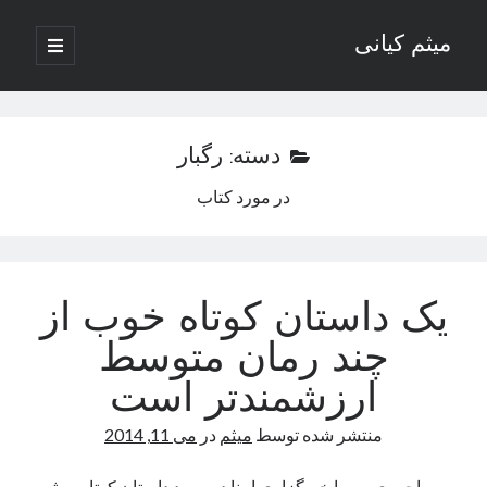
میثم کیانی
باز
کردن
نوار
فهرست
اصلی
کناری
دسته:
رگبار
در مورد كتاب
وب نوشته‌های ادبی میثم کیانی
دسته‌ها
یک داستان کوتاه خوب از
داستان
چند رمان متوسط
دوربرگردان
ارزشمندتر است
رسانه ها
رگبار
منتشر شده توسط
میثم
در
می 11, 2014
روزنگاری
شعر
مصاحبه ی من با خبرگزاری ایبنا در مورد داستان کوتاه میثم