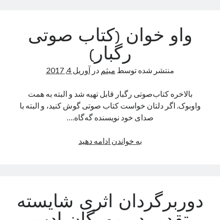
واو خوان (کتاب صوتی
رگبار)
منتشر شده توسط
میثم
در
آوریل 4, 2017
بالاخره کتاب‌صوتی رگبار قابل تهیه شد و البته به همت
واوبوک. اگر دلتان خواست کتاب صوتی گوش‌ کنید، و البته با
صدای خود نویسنده گه‌گاه.…
واو
به خواندن ادامه دهید
خوان
(کتاب
صوتی
رگبار)
دوربرگردان اثری شایسته