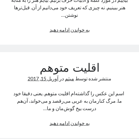
صفحه نخست
هنر ببینیم. نه چیزی که تعریف خود می‌دانیم از آن. قبل‌ترها
کودکانه
نوشتن…
هنر
به خواندن ادامه دهید
يادآوری
بی
مخاطب،یا
از اين كلمه‌ها و چينش آنها بدين سبک و سياق، گاهی ساعت‌ها، گاهی روزها و
گاهی سال‌ها زمان سپری شده، پس با کپی کردن نمی‌شود اين فاصله را به آسانی
مصائب
طی کرد!
یک
اقلیت متوهم
انسان
معمولی
جستجو
منتشر شده توسط
میثم
در
آوریل 15, 2017
جست‌وجو
اسم این عکس را گذاشته‌ام اقلیت متوهم. یعنی دقیقا خود
ما. مرگ کنارمان به عربی می‌رقصد و می‌خواند، آن‌هم
درست بیخ گوش‌مان و ما…
اقلیت
به خواندن ادامه دهید
متوهم