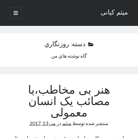
میثم کیانی
باز
کردن
نوار
فهرست
اصلی
کناری
دسته:
روزنگاري
گاه نوشته هاي من
وب نوشته‌های ادبی میثم کیانی
دسته‌ها
هنر بی مخاطب،یا
داستان
مصائب یک انسان
دوربرگردان
معمولی
رسانه ها
رگبار
منتشر شده توسط
میثم
در
می 13, 2017
روزنگاری
شعر
بیاییم در مورد کلمه و ادبیات حرف بزنیم. بیایم هنر را به مثابه