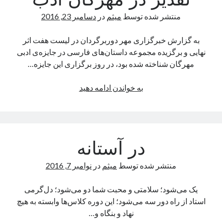
تقدیر در مهرگان ادب
منتشر شده توسط
میثم
در
دسامبر 23, 2016
به گزارش خبرگزاری مهر دوربرگردان در لیست هفت اثر
نهایی و برگزیده مجموعه داستان‌های فارسی در جایزه‌ی ادبی
مهرگان شناخته شده بود، در روز برگزاری این جایزه…
The Shower
دوربرگردان
به خواندن ادامه دهید
Available In Amazon
اثری
Available In Naakojaa
شایسته
رگبار
تقدیر
در
در آستانه
مهرگان
The U-turn
ادب
منتشر شده توسط
میثم
در
نوامبر 7, 2016
Fidibo/cheshmeh
History
یک می‌شود؛ سلامتی و محبت شما دو می‌شود؛ دل‌گرمی
دوربرگردان
استاد از راه دور سه می‌شود؛ این دوره کلاس‌ها وابسته به هیچ
نهاد و بنگاه و…