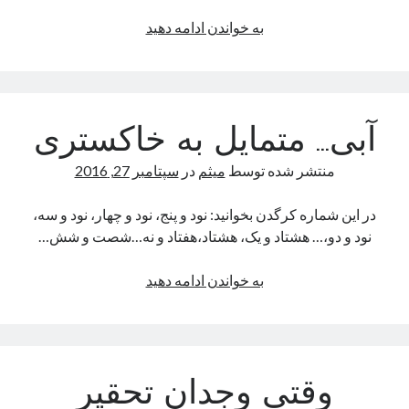
کتاب های صوتی
در
به خواندن ادامه دهید
کتاب صوتی رگبار (واو بوک)
آستانه
شب و روز
آبی… متمایل به خاکستری
آگوست 2026
منتشر شده توسط
میثم
در
سپتامبر 27, 2016
ش
ی
د
س
چ
پ
ج
1
در این شماره کرگدن بخوانید: نود و پنج، نود و چهار، نود و سه،
نود و دو،… هشتاد و یک، هشتاد،هفتاد و نه…شصت ‌و شش…
8
7
6
5
4
3
2
15
14
13
12
11
10
9
آبی…
به خواندن ادامه دهید
22
21
20
19
18
17
16
متمایل
به
29
28
27
26
25
24
23
خاکستری
31
30
وقتی وجدان تحقیر
« نوامبر